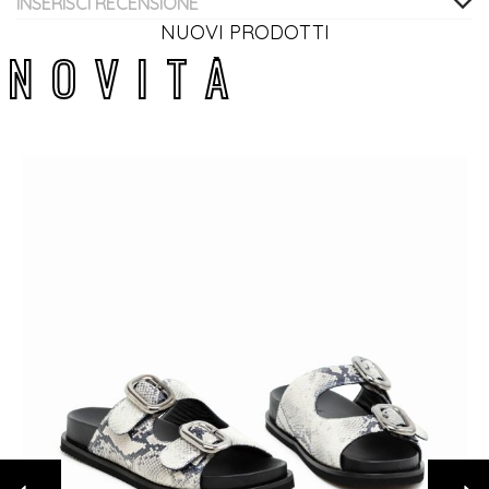
INSERISCI RECENSIONE
NUOVI PRODOTTI
N
O
V
I
T
À