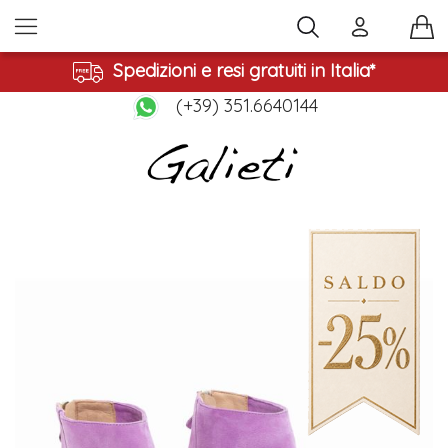
Spedizioni e resi gratuiti in Italia*
(+39) 351.6640144
Vai
alla
fine
della
galleria
di
immagini