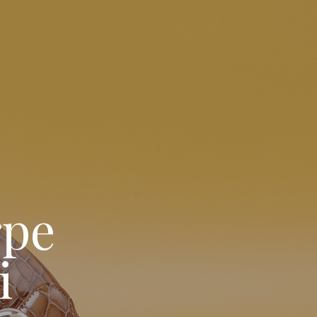
rpe
i