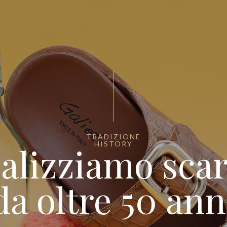
TRADIZIONE
HISTORY
alizziamo sca
da oltre 50 ann