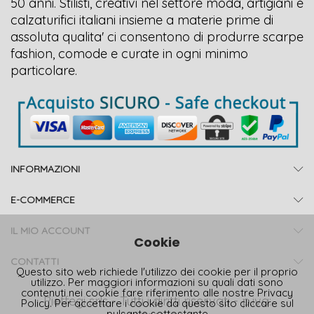
50 anni. Stilisti, creativi nel settore moda, artigiani e
calzaturifici italiani insieme a materie prime di
assoluta qualita' ci consentono di produrre scarpe
fashion, comode e curate in ogni minimo
particolare.
INFORMAZIONI
E-COMMERCE
IL MIO ACCOUNT
Cookie
CONTATTI
Questo sito web richiede l'utilizzo dei cookie per il proprio
utilizzo. Per maggiori informazioni su quali dati sono
contenuti nei cookie fare riferimento alle nostre
Privacy
Pieffegi srls - Tutti i diritti riservati - p.iva:
Policy
. Per accettare i cookie da questo sito cliccare sul
pulsante sottostante