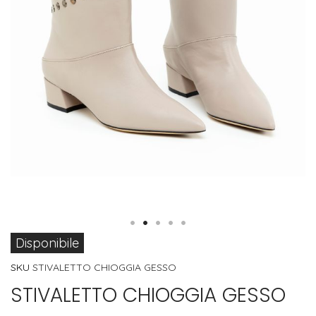
Vai
Disponibile
all'inizio
SKU
STIVALETTO CHIOGGIA GESSO
della
STIVALETTO CHIOGGIA GESSO
galleria
di