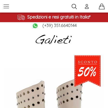
Spedizioni e resi gratuiti in Italia*
(+39) 351.6640144
Vai
alla
fine
della
galleria
di
immagini