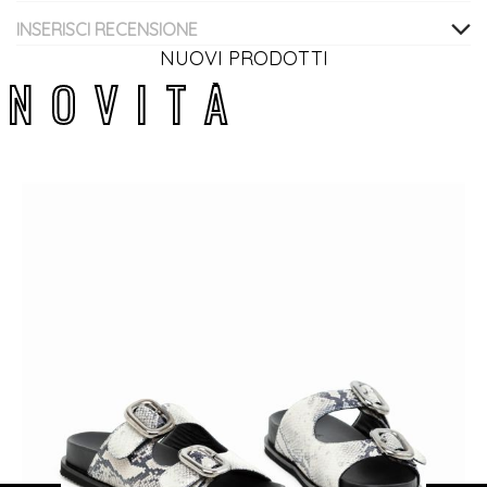
INSERISCI RECENSIONE
NUOVI PRODOTTI
N
O
V
I
T
À