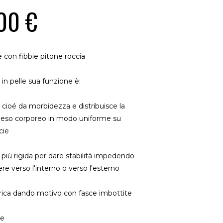
00 €
e con fibbie pitone roccia
in pelle sua funzione è:
ioé da morbidezza e distribuisce la
peso corporeo in modo uniforme su
cie
 più rigida per dare stabilità impedendo
ere verso l'interno o verso l'esterno
ica dando motivo con fasce imbottite
le