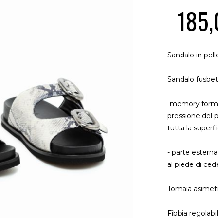
185,
Sandalo in pell
Sandalo fusbet 
-memory form c
pressione del 
tutta la superfi
- parte esterna
al piede di ced
Tomaia asimetr
Fibbia regolabi