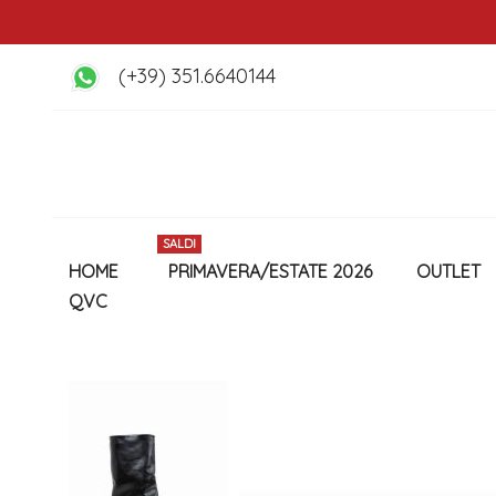
(+39) 351.6640144
SALDI
HOME
PRIMAVERA/ESTATE 2026
OUTLET
QVC
Vai
alla
fine
della
galleria