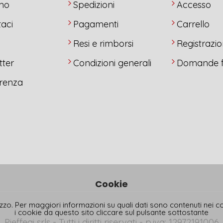
amo
Spedizioni
Accesso
aci
Pagamenti
Carrello
y
Resi e rimborsi
Registrazi
tter
Condizioni generali
Domande f
renza
Cookie
ilizzo. Per maggiori informazioni su quali dati sono contenuti nei 
i cookie da questo sito cliccare sul pulsante sottostante
Pieffegi srls - Tutti i diritti riservati - p.iva: 12972191006