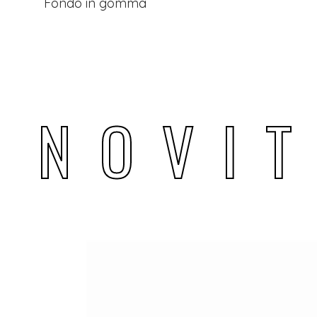
Fondo in gomma
N
O
V
I