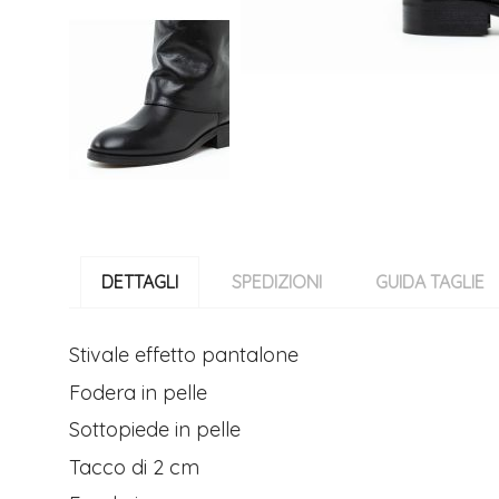
Vai
all'inizio
della
DETTAGLI
SPEDIZIONI
GUIDA TAGLIE
galleria
di
immagini
Stivale effetto pantalone
Fodera in pelle
Sottopiede in pelle
Tacco di 2 cm