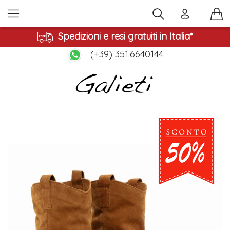
Spedizioni e resi gratuiti in Italia*
(+39) 351.6640144
Vai
alla
fine
della
galleria
di
immagini