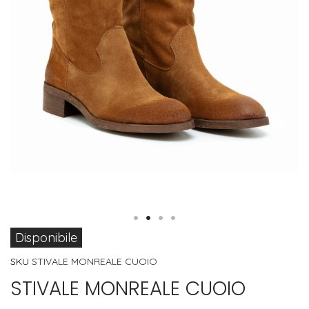
Vai
Disponibile
all'inizio
SKU
STIVALE MONREALE CUOIO
della
STIVALE MONREALE CUOIO
galleria
di