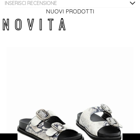
INSERISCI RECENSIONE
NUOVI PRODOTTI
N
O
V
I
T
À