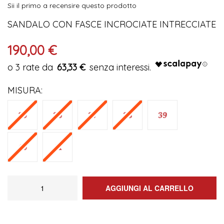
Sii il primo a recensire questo prodotto
immagini
SANDALO CON FASCE INCROCIATE INTRECCIATE
190,00 €
63,33 €
MISURA
AGGIUNGI AL CARRELLO