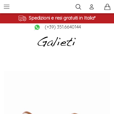
Spedizioni e resi gratuiti in Italia*
(+39) 351.6640144
Vai
alla
fine
della
galleria
di
immagini