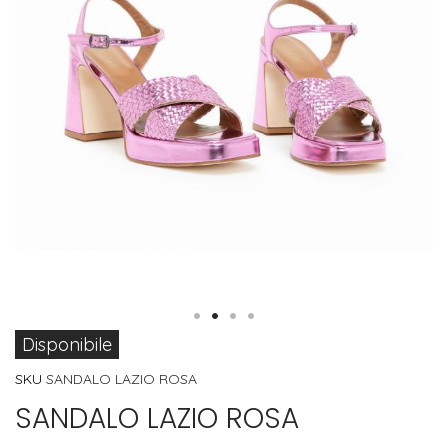
Vai
Disponibile
all'inizio
SKU
SANDALO LAZIO ROSA
della
SANDALO LAZIO ROSA
galleria
di