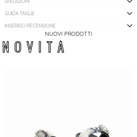
SPEDIZIONI
GUIDA TAGLIE
INSERISCI RECENSIONE
NUOVI PRODOTTI
N
O
V
I
T
À