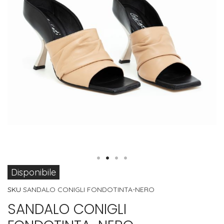
Vai
Disponibile
all'inizio
SKU
SANDALO CONIGLI FONDOTINTA-NERO
della
SANDALO CONIGLI
galleria
di