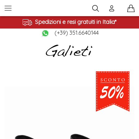
Spedizioni e resi gratuiti in Italia*
(+39) 351.6640144
Vai
alla
fine
della
galleria
di
immagini