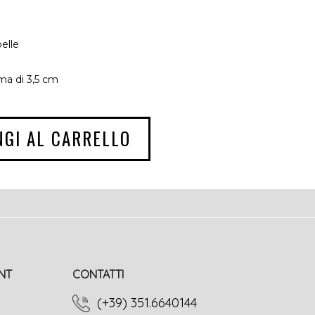
elle
a di 3,5 cm
NGI AL CARRELLO
NT
CONTATTI
(+39) 351.6640144