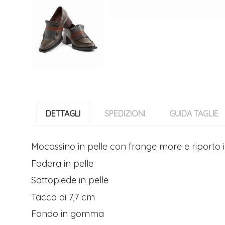
Vai
all'inizio
della
DETTAGLI
SPEDIZIONI
GUIDA TAGLIE
galleria
di
immagini
Mocassino in pelle con frange more e riporto i
Fodera in pelle
Sottopiede in pelle
Tacco di 7,7 cm
Fondo in gomma