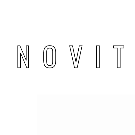
N
O
V
I