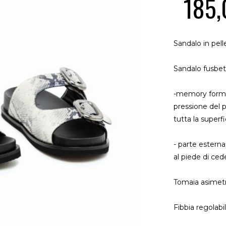
185,
Sandalo in pell
Sandalo fusbet 
-memory form c
pressione del 
tutta la superfi
- parte esterna
al piede di ced
Tomaia asimetr
Fibbia regolabi