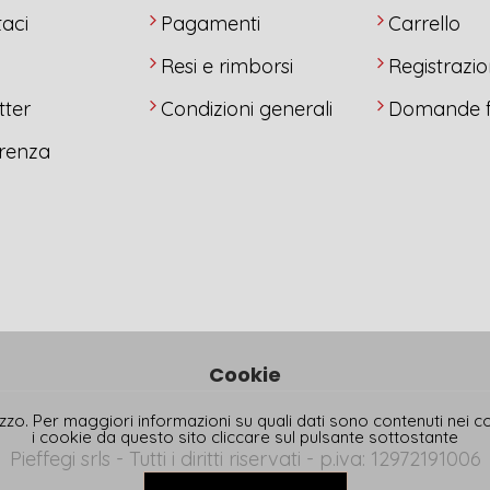
aci
Pagamenti
Carrello
y
Resi e rimborsi
Registrazi
tter
Condizioni generali
Domande f
renza
Cookie
ilizzo. Per maggiori informazioni su quali dati sono contenuti nei 
i cookie da questo sito cliccare sul pulsante sottostante
Pieffegi srls - Tutti i diritti riservati - p.iva: 12972191006
powered-by