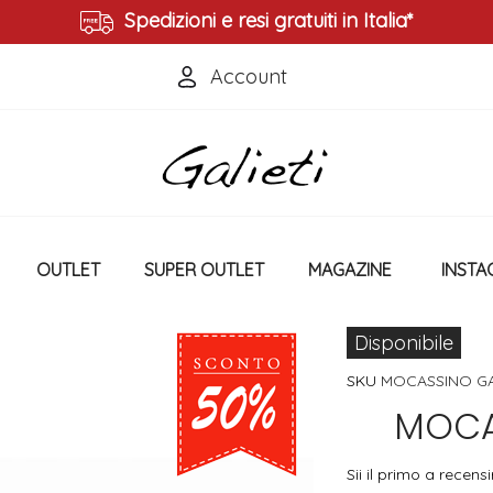
Spedizioni e resi gratuiti in Italia*
Account
Accedi
Crea un Account
OUTLET
SUPER OUTLET
MAGAZINE
INSTA
Disponibile
SKU
MOCASSINO G
MOCA
Sii il primo a recen