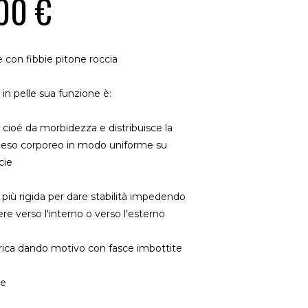
00 €
e con fibbie pitone roccia
in pelle sua funzione è:
ioé da morbidezza e distribuisce la
peso corporeo in modo uniforme su
cie
 più rigida per dare stabilità impedendo
ere verso l'interno o verso l'esterno
ica dando motivo con fasce imbottite
le