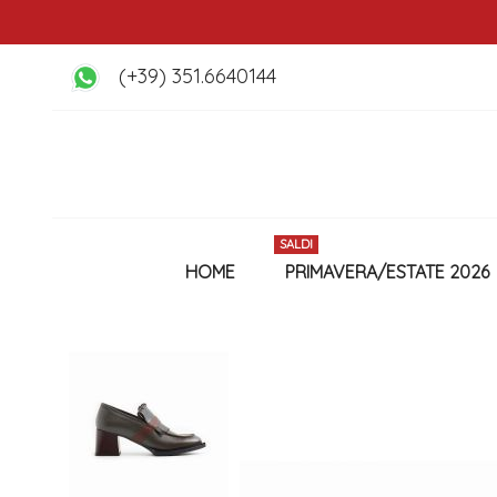
(+39) 351.6640144
SALDI
HOME
PRIMAVERA/ESTATE 2026
Vai
alla
fine
della
galleria
di