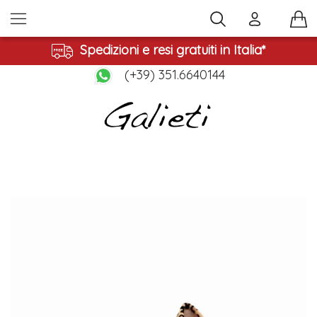
Spedizioni e resi gratuiti in Italia*
(+39) 351.6640144
Vai
alla
fine
della
galleria
di
immagini