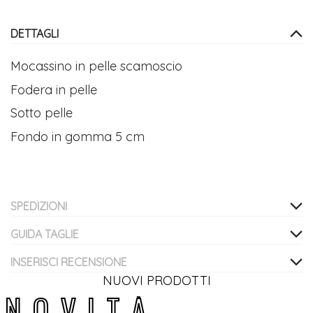
DETTAGLI
Mocassino in pelle scamoscio
Fodera in pelle
Sotto pelle
Fondo in gomma 5 cm
SPEDIZIONI
GUIDA TAGLIE
INSERISCI RECENSIONE
NUOVI PRODOTTI
N
O
V
I
T
À