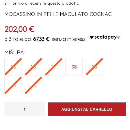
Sii il primo a recensire questo prodotto
immagini
MOCASSINO IN PELLE MACULATO COGNAC
202,00 €
67,33 €
MISURA
AGGIUNGI AL CARRELLO