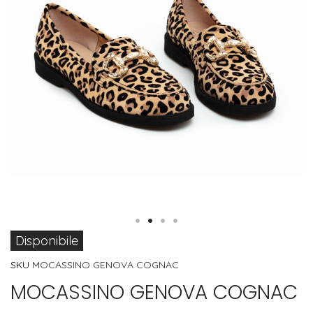
Vai
Disponibile
all'inizio
SKU
MOCASSINO GENOVA COGNAC
della
MOCASSINO GENOVA COGNAC
galleria
di