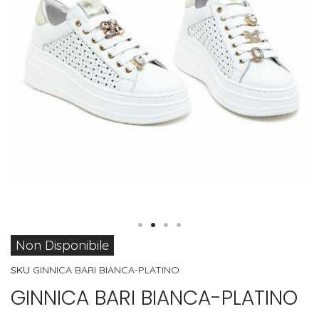
Vai
Non Disponibile
all'inizio
SKU
GINNICA BARI BIANCA-PLATINO
della
GINNICA BARI BIANCA-PLATINO
galleria
di