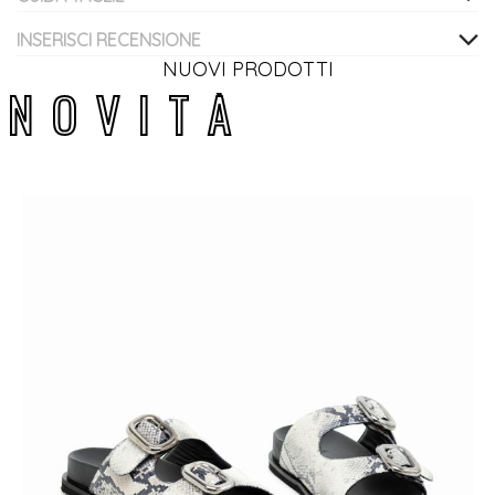
INSERISCI RECENSIONE
NUOVI PRODOTTI
N
O
V
I
T
À