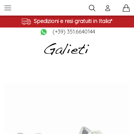
Spedizioni e resi gratuiti in Italia*
(+39) 351.6640144
Vai
alla
fine
della
galleria
di
immagini