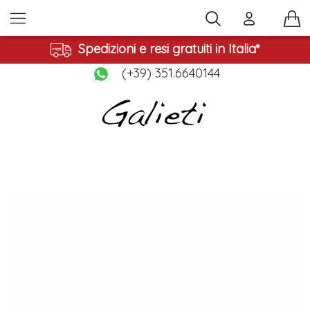
Spedizioni e resi gratuiti in Italia*
(+39) 351.6640144
Vai
alla
fine
della
galleria
di
immagini