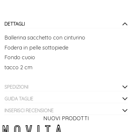
DETTAGLI
Ballerina sacchetto con cinturino
Fodera in pelle sottopiede
Fondo cuoio
tacco 2 cm
SPEDIZIONI
GUIDA TAGLIE
INSERISCI RECENSIONE
NUOVI PRODOTTI
N
O
V
I
T
À