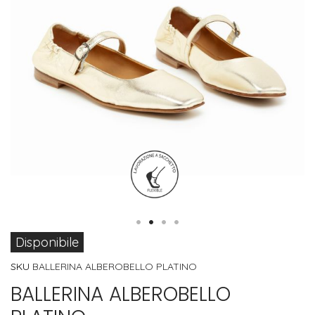
Vai
Disponibile
all'inizio
SKU
BALLERINA ALBEROBELLO PLATINO
della
BALLERINA ALBEROBELLO
galleria
di