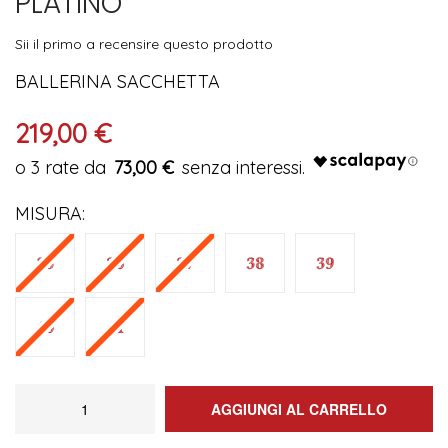
PLATINO
immagini
Sii il primo a recensire questo prodotto
BALLERINA SACCHETTA
219,00 €
73,00 €
MISURA
AGGIUNGI AL CARRELLO